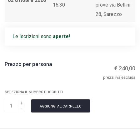
02 Ottobre 2026
16:30
prove via Bellini
28, Sarezzo
Le iscrizioni sono
aperte
!
Prezzo per persona
€ 240,00
prezzi iva esclusa
SELEZIONA IL NUMERO DI ISCRITTI
Q
AGGIUNGI AL CARRELLO
u
a
n