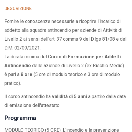
t
DESCRIZIONE
i
t
Fornire le conoscenze necessarie a ricoprire l’incarico di
à
addetto alla squadra antincendio per aziende di Attività di
Livello 2 ai sensi dell’art. 37 comma 9 del D.lgs 81/08 e del
D.M. 02/09/2021.
La durata minima del C
orso di Formazione per Addetti
Antincendio
delle aziende di Livello 2 (ex Rischio Medio)
è pari a
8 ore
(5 ore di modulo teorico e 3 ore di modulo
pratico).
Il corso antincendio ha
validità di 5 anni
a partire dalla data
di emissione dell'attestato.
Programma
MODULO TEORICO (5 ORE): L'incendio e la prevenzione