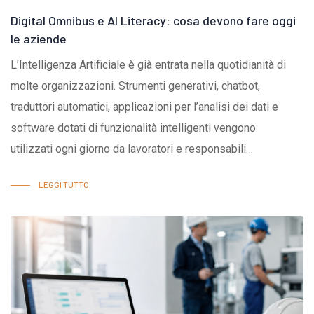
Digital Omnibus e AI Literacy: cosa devono fare oggi
le aziende
L’Intelligenza Artificiale è già entrata nella quotidianità di
molte organizzazioni. Strumenti generativi, chatbot,
traduttori automatici, applicazioni per l’analisi dei dati e
software dotati di funzionalità intelligenti vengono
utilizzati ogni giorno da lavoratori e responsabili
aziendali.Non sempre, però, il loro impiego è
LEGGI TUTTO
accompagnato da regole chiare e da un’adeguata
conoscenza dei rischi. L’utilizzo inconsapevole dell’IA
può infatti comportare errori, diffusione di informazioni
riservate, violazioni della privacy, risultati discriminatori
o un’eccessiva delega delle decisioni agli strumenti
automatizzati.Il Digital Omnibus non elimina l’AI