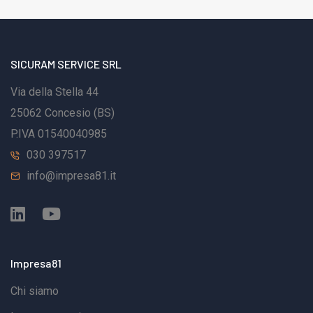
SICURAM SERVICE SRL
Via della Stella 44
25062 Concesio (BS)
P.IVA 01540040985
030 397517
info@impresa81.it
Impresa81
Chi siamo