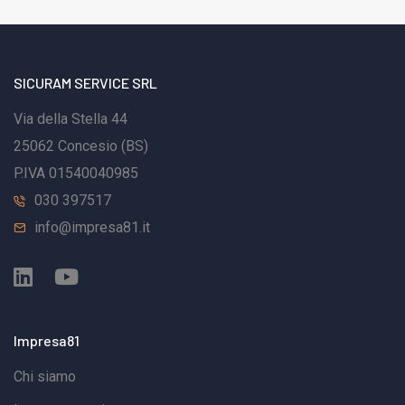
SICURAM SERVICE SRL
Via della Stella 44
25062 Concesio (BS)
P.IVA 01540040985
030 397517
info@impresa81.it
Impresa81
Chi siamo