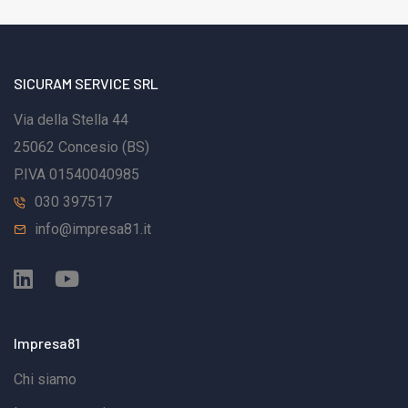
SICURAM SERVICE SRL
Via della Stella 44
25062 Concesio (BS)
P.IVA 01540040985
030 397517
info@impresa81.it
Impresa81
Chi siamo