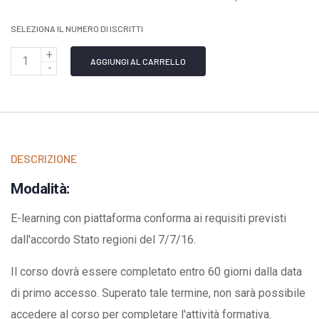
SELEZIONA IL NUMERO DI ISCRITTI
Q
AGGIUNGI AL CARRELLO
u
a
n
t
DESCRIZIONE
i
t
Modalità:
à
E-learning con piattaforma conforma ai requisiti previsti
dall'accordo Stato regioni del 7/7/16.
Il corso dovrà essere completato entro 60 giorni dalla data
di primo accesso. Superato tale termine, non sarà possibile
accedere al corso per completare l'attività formativa.