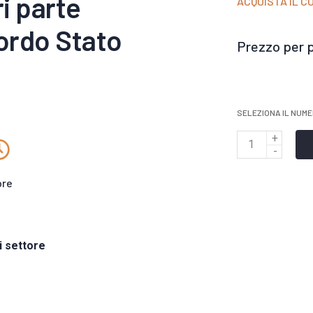
i parte
ACQUISTA IL C
ordo Stato
Prezzo per 
SELEZIONA IL NUMER
Q
u
ore
a
n
t
si settore
i
t
à