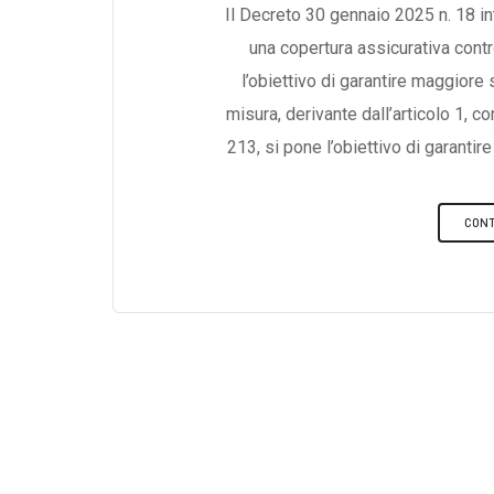
Il Decreto 30 gennaio 2025 n. 18 in
una copertura assicurativa contro
l’obiettivo di garantire maggior
misura, derivante dall’articolo 1,
213, si pone l’obiettivo di garanti
economico del Paese, riducendo il r
colpite da eventi estremi.Chi è S
CONT
riguarda tutte le imprese con se
estere che hanno una stabile organi
iscritte al Registro delle Imp
Civile.Tuttavia, una categoria spec
le imprese agricole. Per queste,
dedicata già prevista dalla Legge
delle peculiarità del settore agric
affrontano il rischio ambiental