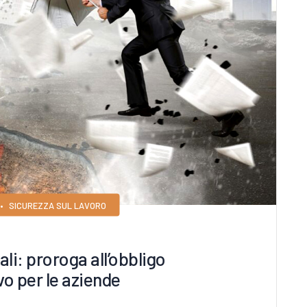
•
SICUREZZA SUL LAVORO
li: proroga all’obbligo
vo per le aziende