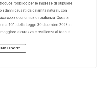
troduce l’obbligo per le imprese di stipulare
 i danni causati da calamità naturali, con
e sicurezza economica e resilienza. Questa
 comma 101, della Legge 30 dicembre 2023, n.
re maggiore sicurezza e resilienza al tessuto
ischio di perdite irreparabili per le aziende
oggetto all'Obbligo?L’obbligo assicurativo
INUA A LEGGERE
de legale in Italia, così come le imprese
zzazione nel territorio italiano e risultano
rese ai sensi dell’art. 2188 del Codice
ifica di imprese è esonerata da tale obbligo:
 infatti, rimane in vigore una disciplina
 30 dicembre 2021, n. 234, che tiene conto
olo e delle modalità con cui questi operatori
e.Quando Entrerà in Vigore?Il Governo ha