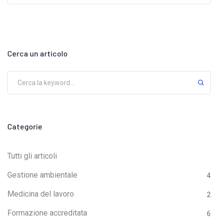
persone in cantiere diventa digitale, verificabile e
ispezionabile in tempo reale.Perché il badge digitale
entra in gioco proprio adessoino a oggi l’obbligo
principale nei cantieri era la tessera di
Cerca un articolo
riconoscimento prevista dal D.Lgs. 81/08:foto,
generalità del lavoratore, datore di lavoro e (quando
necessario) riferimenti ad appalto o committente.Con
il Decreto Sicurezza 2025 il paradigma cambia:la
tessera deve essere dotata di codice identificativo
Categorie
univoco, difficilmente contraffabile;l’identità del
lavoratore può essere gestita anche in formato
Tutti gli articoli
digitale (badge elettronico, QR code, app);i sistemi
Gestione ambientale
4
devono essere interoperabili con le piattaforme
Medicina del lavoro
2
nazionali, come il SIISL e le banche dati a supporto
del contrasto al lavoro sommerso.Tradotto: il
Formazione accreditata
6