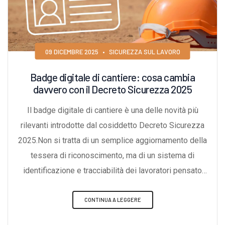
09 DICEMBRE 2025
•
SICUREZZA SUL LAVORO
Badge digitale di cantiere: cosa cambia
davvero con il Decreto Sicurezza 2025
Il badge digitale di cantiere è una delle novità più
rilevanti introdotte dal cosiddetto Decreto Sicurezza
2025.Non si tratta di un semplice aggiornamento della
tessera di riconoscimento, ma di un sistema di
identificazione e tracciabilità dei lavoratori pensato
per dialogare con le piattaforme nazionali sul lavoro e
sulla sicurezza.Per imprese edili, RSPP, consulenti e
CONTINUA A LEGGERE
coordinatori, il messaggio è chiaro: la gestione delle