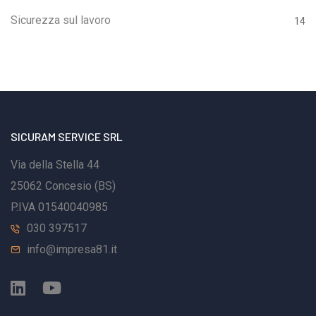
tesserino “di facciata” lascia spazio a un vero
Sicurezza sul lavoro
14
strumento di controllo.Badge digitale: che cos’è in
praticaDal punto di vista operativo, il badge digitale è
un identificativo personale associato a un singolo
lavoratore, leggibile tramite QR code, RFID o
tecnologie equivalenti e collegato a una piattaforma
SICURAM SERVICE SRL
gestionale che consente di sapere:chi è il
lavoratore,per quale impresa opera,con quale ruolo o
Via della Stella 44
contratto,se è legittimamente presente in cantiere in
25062 Concesio (BS)
quel momento.Non è solo “un nuovo badge”: è un
P.IVA 01540040985
nuovo modo di gestire accessi e presenze.Chi è
030 397517
obbligato al badge digitaleIl nuovo sistema riguarda
info@impresa81.it
in particolare:imprese che operano nei cantieri edili, in
appalto e subappalto;cantieri pubblici e privati
rientranti nel campo di applicazione del Titolo IV del