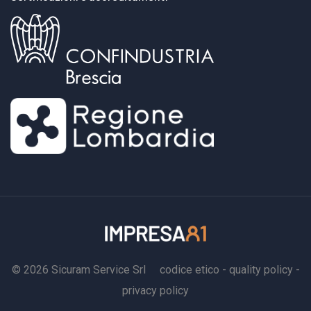
committente.I sistemi più evoluti permettono inoltre
di collegare:formazione obbligatoria e
abilitazioni;idoneità sanitaria;prescrizioni o
limitazioni;scadenze da monitorare.Qui sta il vero
valore: il badge diventa un cruscotto portatile sulla
regolarità del lavoratore.Cosa cambia davvero nel tuo
cantiereL’introduzione del badge digitale non è solo
un tema “IT”, ma impatta l’organizzazione quotidiana
del cantiere.Accessi controllatiGli ingressi non sono
più “dichiarati”, ma registrati: chi entra in cantiere deve
essere abilitato e tracciato.Più trasparenza nella
filieraÈ più semplice verificare chi è dipendente di chi,
se ci sono subappalti autorizzati, se un lavoratore
© 2026 Sicuram Service Srl
codice etico
-
quality policy
-
autonomo è effettivamente il committente
privacy policy
indicato.Monitoraggio presenze e turniLa timbratura