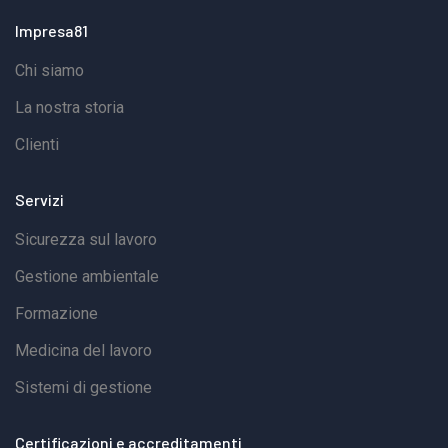
Testo Unico Sicurezza;lavoratori autonomi che
Impresa81
accedono al cantiere (anche loro dovranno essere
Chi siamo
identificabili in modo chiaro).In sostanza: chi entra in
cantiere per lavorare – dipendente, autonomo,
La nostra storia
somministrato – dovrà essere identificato tramite
Clienti
badge conforme.Cosa deve contenere il badge
digitaleLa norma definisce i contenuti minimi,
Servizi
lasciando alle imprese la libertà sul formato grafico e
Sicurezza sul lavoro
sullo strumento tecnico.Tipicamente il badge digitale
Gestione ambientale
include:dati identificativi del lavoratore (nome,
Formazione
cognome, foto);impresa di appartenenza e datore di
lavoro;mansione o ruolo prevalente in cantiere;data di
Medicina del lavoro
assunzione;codice identificativo univoco (es. QR
Sistemi di gestione
code);indicazione del subappalto autorizzato, se
presente;per i lavoratori autonomi, indicazione del
Certificazioni e accreditamenti