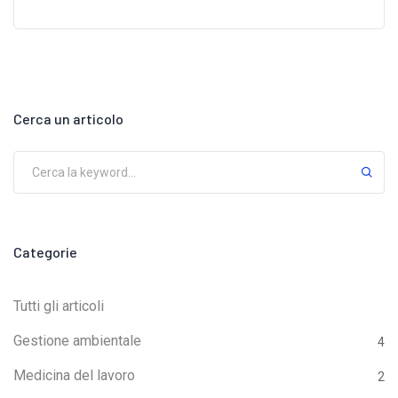
operatori di attrezzature specifiche.Obblighi
immediati per i nuovi corsi L’Accordo introduce un
periodo transitorio di 1 anno dall’entrata in vigore,
durante il quale sarà possibile adeguare i corsi già
esistenti alle nuove disposizioni.⚠️ Attenzione: per i
Cerca un articolo
nuovi corsi, come quelli per Carroponte o per Datore
di Lavoro, non è previsto alcun periodo transitorio: le
nuove regole entrano in vigore immediatamente!Le
principali novità per i corsi CarroponteFino ad oggi la
formazione per l’utilizzo del Carroponte non era
Categorie
disciplinata da un riferimento normativo unico e
specifico.Con il nuovo Accordo, finalmente vengono
Tutti gli articoli
stabiliti durata, contenuti minimi e modalità di
Gestione ambientale
4
svolgimento.⏱ Durata complessiva:- 4 ore di teoria-
Medicina del lavoro
2
6 o 7 ore di pratica, in base alla tipologia di