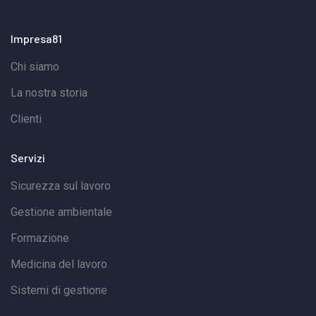
è previsto un corso di aggiornamento della durata di 4
ore, interamente dedicato alla parte pratica.Unica
Impresa81
modalità consentita: Formazione in presenza, con
Chi siamo
prove pratiche obbligatorie su attrezzature
reali.Niente e-learning o formazione a distanza:
La nostra storia
l’obiettivo è garantire la massima efficacia nella
Clienti
gestione in sicurezza del carroponte.Prenota ora il
tuo posto o richiedi maggiori informazioni:Scopri il
Servizi
corso Carroponte IMPRESA 81
Sicurezza sul lavoro
Gestione ambientale
Formazione
Medicina del lavoro
Sistemi di gestione