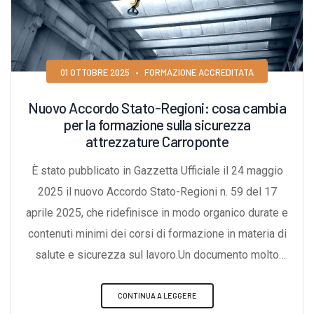
01 OTTOBRE 2025
•
FORMAZIONE ACCREDITATA
Nuovo Accordo Stato-Regioni: cosa cambia
per la formazione sulla sicurezza
attrezzature Carroponte
È stato pubblicato in Gazzetta Ufficiale il 24 maggio
2025 il nuovo Accordo Stato-Regioni n. 59 del 17
aprile 2025, che ridefinisce in modo organico durate e
contenuti minimi dei corsi di formazione in materia di
salute e sicurezza sul lavoro.Un documento molto
atteso, che aggiorna e armonizza la disciplina della
formazione per lavoratori, preposti, datori di lavoro e
CONTINUA A LEGGERE