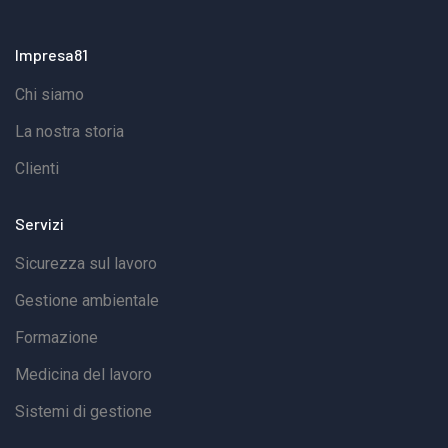
di erogazione: l’e-learning non è più consentito per la
formazione dei Preposti.Le uniche modalità
Impresa81
ammesse sono:→Videoconferenza sincrona, con
Chi siamo
docente e partecipanti collegati in tempo reale→
Formazione in presenza, presso sede aziendale o
La nostra storia
ente accreditatoQuesta scelta mira a favorire
Clienti
maggiore interazione, confronto e coinvolgimento dei
partecipanti, elementi fondamentali per un ruolo
Servizi
operativo come quello del Preposto.Formazione
Sicurezza sul lavoro
Preposti con IMPRESA 81IMPRESA 81 applica già da
Gestione ambientale
tempo la scadenza biennale per la formazione dei
Formazione
Preposti, in coerenza con la normativa vigente e con
le più recenti disposizioni dell’Accordo Stato-
Medicina del lavoro
Regioni.Sul nostro e-commerce sono già
Sistemi di gestione
disponibili:→ Corsi base per Preposti→ Corsi di