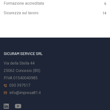
CORSI SVOLTI PRIMA DEL 24/05/2023Tutti i corsi,
Formazione accreditata
6
base o di aggiornamento, effettuati prima del 24
Sicurezza sul lavoro
14
maggio 2023 dovranno essere aggiornati entro il 24
maggio 2026,cioè entro un anno dall’entrata in vigore
del nuovo Accordo Stato-Regioni. Durata
dell’aggiornamento: 6 ore● CORSI SVOLTI DAL
24/05/2023 IN POIPer tutti i corsi base o di
SICURAM SERVICE SRL
aggiornamento svolti dal 24 maggio 2023 in avanti,
l’aggiornamento dovrà essere ripetuto ogni due anni,
Via della Stella 44
con 6 ore di formazione.Questa periodicità assicura il
25062 Concesio (BS)
mantenimento costante delle competenze del
P.IVA 01540040985
Preposto, figura chiave per la vigilanza e
030 397517
l’applicazione delle misure di sicurezza in
info@impresa81.it
azienda.Modalità consentite: stop all’e-
learningUn’altra importante novità riguarda le modalità