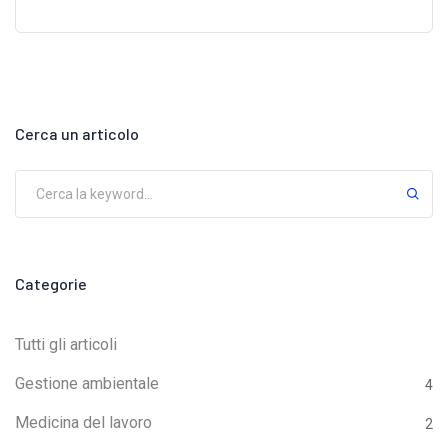
del nuovo Accordo, è stato confermato e reso
operativo da subito l’obbligo di aggiornamento
biennale per i Preposti.La formazione di
aggiornamento deve avere una durata minima di 6 ore
ogni 2 anni.Questa misura dà piena attuazione a
Cerca un articolo
quanto già previsto dal D.Lgs. 81/08, come
modificato dalla Legge n. 215/2021, che aveva
rafforzato il ruolo del Preposto nella gestione della
sicurezza aziendale.IMPRESA 81 aveva già
anticipato questo orientamento, applicando la
Categorie
scadenza biennale sin dall’entrata in vigore della
legge 215/2021.Nuova data di riferimento: 24 maggio
Tutti gli articoli
2023L’Accordo fissa una nuova data di riferimento per
Gestione ambientale
4
il calcolo della scadenza dei corsi: 24 maggio
Medicina del lavoro
2
2023Da questa data derivano due casi distinti:●