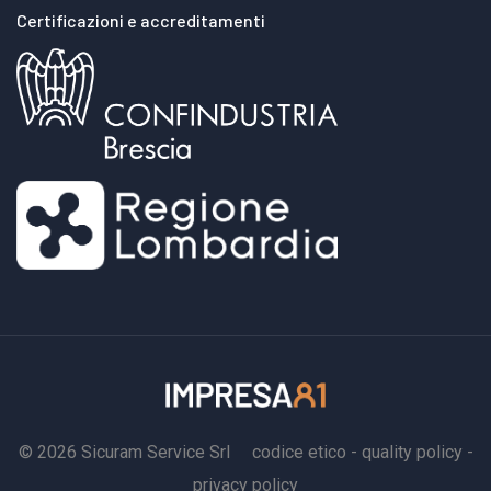
aggiornamento biennale (6 ore)entrambi conformi al
Certificazioni e accreditamenti
nuovo ASR 2025, erogati in videoconferenza o in
presenza.Vai al catalogo corsi Preposti
© 2026 Sicuram Service Srl
codice etico
-
quality policy
-
privacy policy