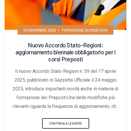
03 NOVEMBRE 2025
•
FORMAZIONE ACCREDITATA
Nuovo Accordo Stato-Regioni:
aggiornamento biennale obbligatorio per i
corsi Preposti
Il nuovo Accordo Stato-Regioni n. 59 del 17 aprile
2025, pubblicato in Gazzetta Ufficiale il 24 maggio
2025, introduce importanti novità anche in materia di
formazione dei Preposti.Una delle modifiche più
rilevanti riguarda la frequenza di aggiornamento, che
diventa obbligatoria ogni due anni.Aggiornamento
Preposti: novità in vigore da subitoTra le disposizioni
CONTINUA A LEGGERE