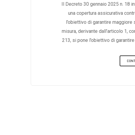
Il Decreto 30 gennaio 2025 n. 18 in
una copertura assicurativa contro
l’obiettivo di garantire maggior
misura, derivante dall’articolo 1,
213, si pone l’obiettivo di garanti
economico del Paese, riducendo il r
colpite da eventi estremi.Chi è S
CONT
riguarda tutte le imprese con se
estere che hanno una stabile organi
iscritte al Registro delle Imp
Civile.Tuttavia, una categoria spec
le imprese agricole. Per queste,
dedicata già prevista dalla Legge
delle peculiarità del settore agric
affrontano il rischio ambiental