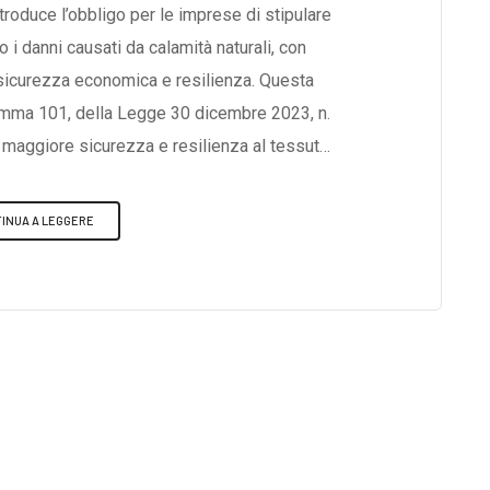
troduce l’obbligo per le imprese di stipulare
 i danni causati da calamità naturali, con
e sicurezza economica e resilienza. Questa
 comma 101, della Legge 30 dicembre 2023, n.
re maggiore sicurezza e resilienza al tessuto
ischio di perdite irreparabili per le aziende
oggetto all'Obbligo?L’obbligo assicurativo
INUA A LEGGERE
de legale in Italia, così come le imprese
zzazione nel territorio italiano e risultano
rese ai sensi dell’art. 2188 del Codice
ifica di imprese è esonerata da tale obbligo:
 infatti, rimane in vigore una disciplina
 30 dicembre 2021, n. 234, che tiene conto
olo e delle modalità con cui questi operatori
e.Quando Entrerà in Vigore?Il Governo ha