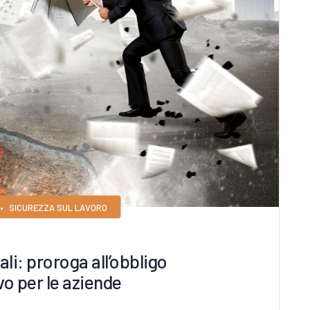
•
SICUREZZA SUL LAVORO
li: proroga all’obbligo
vo per le aziende