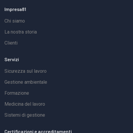
81/2008. Vantaggi dell’RSPP esternoLa prima
Impresa81
considerazione da tenere presente è che un
Chi siamo
Responsabile del Servizio di Prevenzione e
Protezione interno veramente qualificato, rappresenta
La nostra storia
un'opzione professionale che può risultare troppo
Clienti
onerosa per la maggior parte delle aziende, anche per
quelle con un numero elevato di dipendenti.Data la
Servizi
complessità delle mansioni, dei rischi da valutare e
Sicurezza sul lavoro
delle normative in costante evoluzione, un
Gestione ambientale
professionista altamente qualificato può offrire al
Formazione
datore di lavoro le massime garanzie in materia, e
Impresa81 con i suoi RSPP esperti è in grado di
Medicina del lavoro
soddisfare ogni esigenza relativa al servizio di
Sistemi di gestione
prevenzione in azienda.La nostra azienda dispone di
tecnici specializzati in sicurezza sul lavoro, capaci di
Certificazioni e accreditamenti