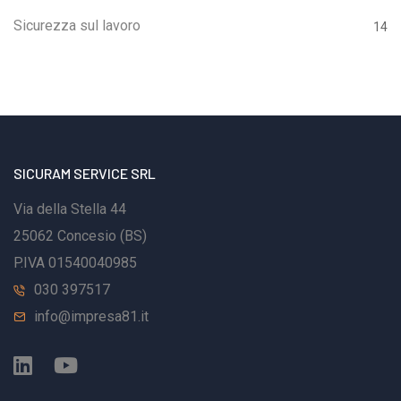
svolgere il ruolo di RSPP?L'RSPP può essere il
Sicurezza sul lavoro
14
datore di lavoro stesso, un dipendente oppure un
soggetto esterno all'azienda. L’art. 32 del D.lgs.
81/08 stabilisce i requisiti, le competenze e le
capacità professionali che deve possedere chi
esercita il ruolo di RSPP, adeguati ai rischi presenti
SICURAM SERVICE SRL
nelle attività lavorative di ogni impresa.La figura del
Responsabile del Servizio di Prevenzione e
Via della Stella 44
Protezione deve possedere una formazione
25062 Concesio (BS)
specifica e costantemente aggiornata.Ci sono
P.IVA 01540040985
tipologie di aziende o attività produttive che devono
030 397517
obbligatoriamente disporre di un servizio di
info@impresa81.it
prevenzione e protezione interno. Queste sono le
imprese con alto rischio per la sicurezza dei
lavoratori, indicate nell’art. 31 del D.lgs.