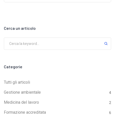
decreto legislativo 81/2008: "persona dotata delle
competenze e dei requisiti professionali designata
dal datore di lavoro, a cui è sottoposta, per coordinare
il servizio di prevenzione e protezione dai rischi
Cerca un articolo
professionali per i dipendenti".La figura dell'RSPP
esterno consente di delegare le responsabilità della
prevenzione, della gestione e della regolamentazione
della sicurezza a una società esterna, la quale si
occuperà, tra le varie attività, di:Organizzare le
Categorie
ispezioniCondurre audit interni informativi sulla
sicurezza e la prevenzioneCoordinare l'intero
Tutti gli articoli
servizio di prevenzione e sicurezza internoIn
Gestione ambientale
4
assenza di un RSPP c’è rischio di incorrere in
Medicina del lavoro
2
sanzioni fra i 2.740 € e i 7.014 €, l‘arresto dai 3 ai 6
mesi e la chiusura immediata dell’attività.Chi può
Formazione accreditata
6