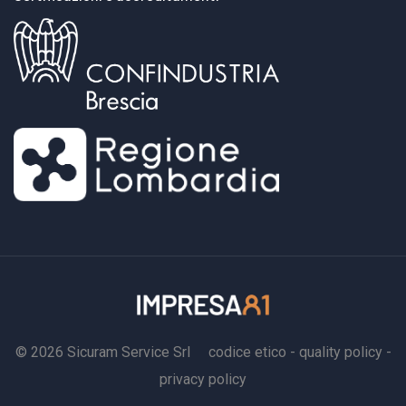
assumere il ruolo di responsabile del servizio di
prevenzione e protezione, laddove consentito dalla
normativa.In questo modo, il Datore di Lavoro può
godere della serenità offerta da un professionista
competente ed esperto, il quale si occupa
esclusivamente di salute e sicurezza, a un costo
contenuto che, anche nelle PMI più strutturate,
rappresenta solamente una piccola parte del costo di
un dipendente.Con la nomina dell’RSPP esterno di
Impresa81, hai a disposizione i seguenti
servizi:Funzione e responsabilità legale di RSPP,
conferita a un membro della nostra struttura dotato
delle competenze e dei requisiti professionali
© 2026 Sicuram Service Srl
codice etico
-
quality policy
-
previsti dall'art. 32 del D.lgs. 81/08.Aggiornamento
privacy policy
del Documento di Valutazione dei Rischi (DVR),