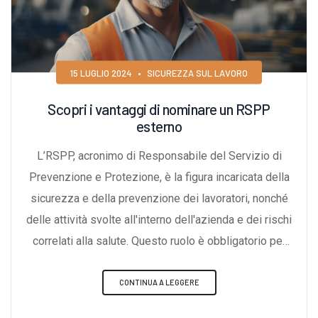
15 LUGLIO 2024
•
SICUREZZA SUL LAVORO
Scopri i vantaggi di nominare un RSPP
esterno
L’RSPP, acronimo di Responsabile del Servizio di
Prevenzione e Protezione, è la figura incaricata della
sicurezza e della prevenzione dei lavoratori, nonché
delle attività svolte all'interno dell'azienda e dei rischi
correlati alla salute. Questo ruolo è obbligatorio per
tutte le aziende che impiegano almeno un lavoratore
dipendente. I requisiti minimi necessari per svolgere
CONTINUA A LEGGERE
questo incarico sono definiti dall'articolo 2 del