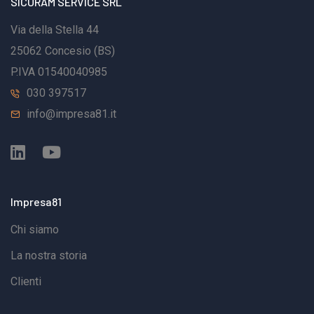
SICURAM SERVICE SRL
Via della Stella 44
25062 Concesio (BS)
P.IVA 01540040985
030 397517
info@impresa81.it
Impresa81
Chi siamo
La nostra storia
Clienti