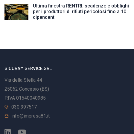
Ultima finestra RENTRI: scadenze e obblighi
per i produttori di rifiuti pericolosi fino a 10
dipendenti
SICURAM SERVICE SRL
Via della Stella 44
25062 Concesio (BS)
P.IVA 01540040985
030 397517
info@impresa81.it